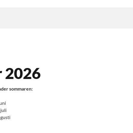
r 2026
 under sommaren:
juni
juli
ugusti