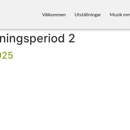
Välkommen
Utställningar
Musik m
lningsperiod 2
025