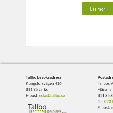
Läs mer
Tallbo besöksadress
Postadre
Kungsforsvägen 416
Tallbos 
811 95 Järbo
Fjärsman
E-post:
ecke@tallbo.se
811 35 S
Tel:
070 
E-post:
e