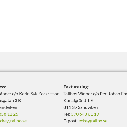
ss:
Fakturering:
Vänner c/o Karin Syk Zackrisson
Tallbos Vänner c/o Per-Johan Em
sgatan 3 B
Kanalgränd 1 E
andviken
811 39 Sandviken
858 11 26
Tel:
070 643 61 19
cke@tallbo.se
E-post:
ecke@tallbo.se