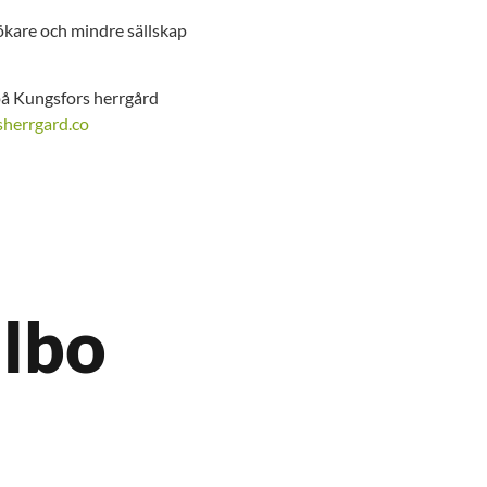
ökare och mindre sällskap
 på Kungsfors herrgård
herrgard.co
llbo