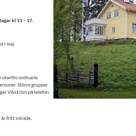
agar kl 13 – 17.
t i maj
 utanför ordinarie
personer. Större grupper
nger Vikström på telefon
r fritt inträde.