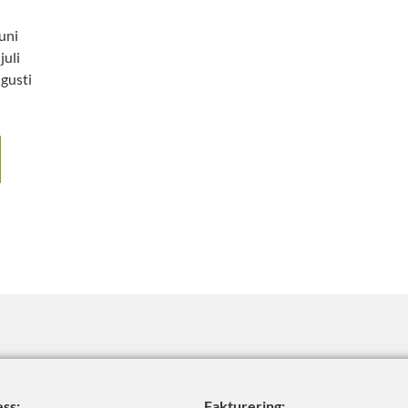
juni
juli
ugusti
ss:
Fakturering: