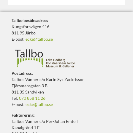
Tallbo besöksadress
Kungsforsvägen 416
811 95 Järbo
E-post:
ecke@tallbo.se
Postadress:
Tallbos Vänner c/o Karin Syk Zackrisson
Fjärsmansgatan 3 B
811 35 Sandviken
Tel:
070 858 11 26
E-post:
ecke@tallbo.se
Fakturering:
Tallbos Vänner c/o Per-Johan Emtell
Kanalgränd 1 E