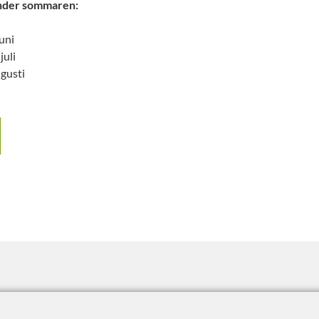
 under sommaren:
juni
juli
ugusti