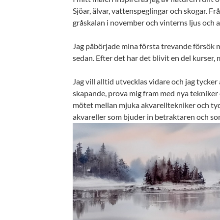
Sjöar, älvar, vattenspeglingar och skogar. F
gråskalan i november och vinterns ljus och 
Jag påbörjade mina första trevande försök me
sedan. Efter det har det blivit en del kurser, m
Jag vill alltid utvecklas vidare och jag tycke
skapande, prova mig fram med nya tekniker 
mötet mellan mjuka akvarelltekniker och tyd
akvareller som bjuder in betraktaren och som