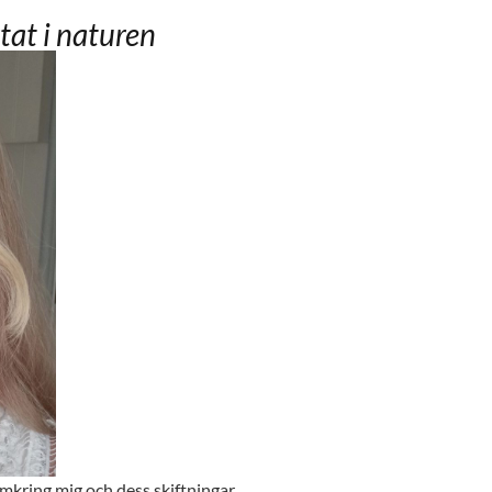
tat i naturen
omkring mig och dess skiftningar.