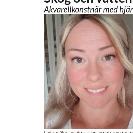
Akvarellkonstnär med hjär
I mitt måleri inspireras jag av naturen runt 