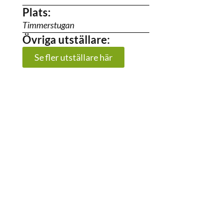
Plats:
Timmerstugan
Övriga utställare:
Se fler utställare här