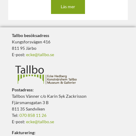
Läs mer
Tallbo besöksadress
Kungsforsvägen 416
811 95 Järbo
E-post:
ecke@tallbo.se
Postadress:
Tallbos Vänner c/o Karin Syk Zackrisson
Fjärsmansgatan 3 B
811 35 Sandviken
Tel:
070 858 11 26
E-post:
ecke@tallbo.se
Fakturering: