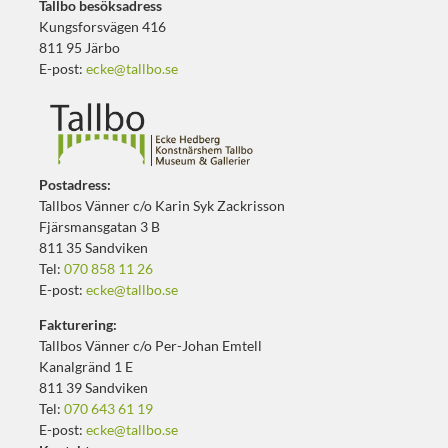
Tallbo besöksadress
Kungsforsvägen 416
811 95 Järbo
E-post:
ecke@tallbo.se
Postadress:
Tallbos Vänner c/o Karin Syk Zackrisson
Fjärsmansgatan 3 B
811 35 Sandviken
Tel:
070 858 11 26
E-post:
ecke@tallbo.se
Fakturering:
Tallbos Vänner c/o Per-Johan Emtell
Kanalgränd 1 E
811 39 Sandviken
Tel:
070 643 61 19
E-post:
ecke@tallbo.se