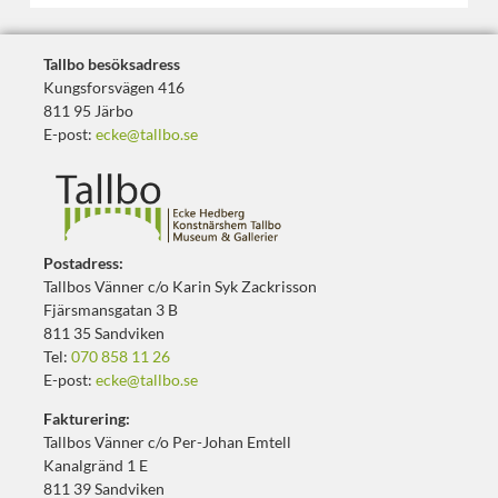
Tallbo besöksadress
Kungsforsvägen 416
811 95 Järbo
E-post:
ecke@tallbo.se
Postadress:
Tallbos Vänner c/o Karin Syk Zackrisson
Fjärsmansgatan 3 B
811 35 Sandviken
Tel:
070 858 11 26
E-post:
ecke@tallbo.se
Fakturering:
Tallbos Vänner c/o Per-Johan Emtell
Kanalgränd 1 E
811 39 Sandviken